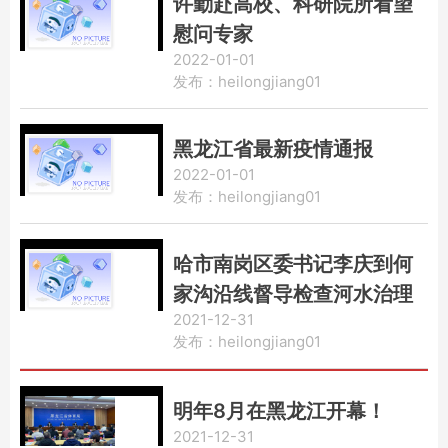
许勤赴高校、科研院所看望
慰问专家
2022-01-01
发布：heilongjiang01
黑龙江省最新疫情通报
2022-01-01
发布：heilongjiang01
哈市南岗区委书记李庆到何
家沟沿线督导检查河水治理
2021-12-31
工作
发布：heilongjiang01
明年8月在黑龙江开幕！
2021-12-31