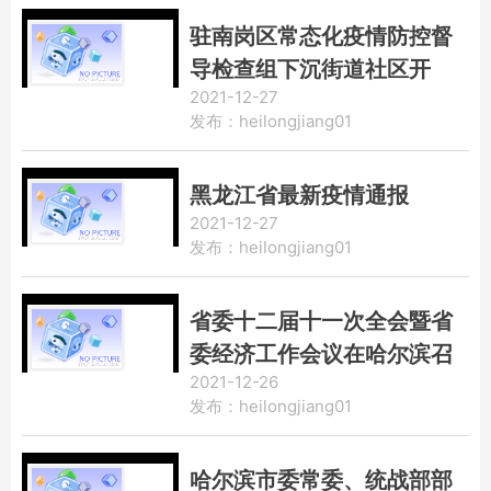
驻南岗区常态化疫情防控督
导检查组下沉街道社区开
2021-12-27
展“拉网式”排查工作
发布：heilongjiang01
黑龙江省最新疫情通报
2021-12-27
发布：heilongjiang01
省委十二届十一次全会暨省
委经济工作会议在哈尔滨召
2021-12-26
开
发布：heilongjiang01
哈尔滨市委常委、统战部部