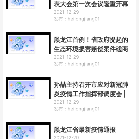
表大会第一次会议隆重开幕
2021-12-29
发布：heilongjiang01
黑龙江首例！省政府提起的
生态环境损害赔偿案件磋商
2021-12-29
成功
发布：heilongjiang01
孙喆主持召开市应对新冠肺
炎疫情工作指挥部调度会 |
2021-12-29
补短板强弱项筑牢“抗疫防火
发布：heilongjiang01
墙” 严督导促落实守住“最后
一公里”
黑龙江省最新疫情通报
2021-12-29