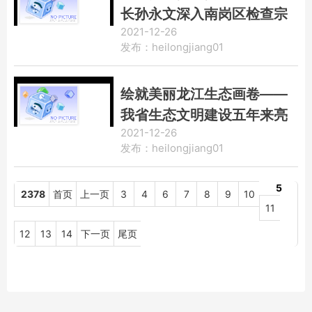
长孙永文深入南岗区检查宗
2021-12-26
教场所疫情防控工作并慰问
发布：heilongjiang01
宗教界代表人士
绘就美丽龙江生态画卷——
我省生态文明建设五年来亮
2021-12-26
点纷呈
发布：heilongjiang01
5
2378
首页
上一页
3
4
6
7
8
9
10
11
12
13
14
下一页
尾页