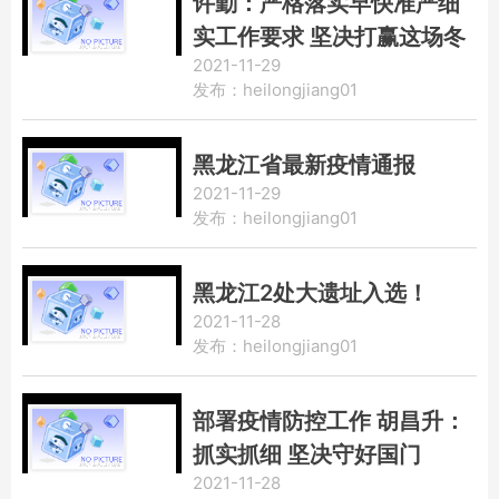
许勤：严格落实早快准严细
实工作要求 坚决打赢这场冬
2021-11-29
季疫情防控遭遇战
发布：heilongjiang01
黑龙江省最新疫情通报
2021-11-29
发布：heilongjiang01
黑龙江2处大遗址入选！
2021-11-28
发布：heilongjiang01
部署疫情防控工作 胡昌升：
抓实抓细 坚决守好国门
2021-11-28