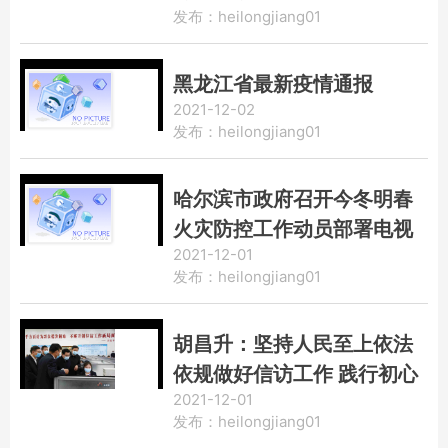
发布：heilongjiang01
黑龙江省最新疫情通报
2021-12-02
发布：heilongjiang01
哈尔滨市政府召开今冬明春
火灾防控工作动员部署电视
2021-12-01
电话会议
发布：heilongjiang01
胡昌升：坚持人民至上依法
依规做好信访工作 践行初心
2021-12-01
使命用心用情为群众办实事
发布：heilongjiang01