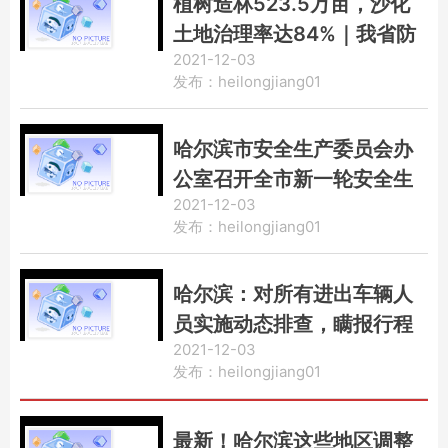
植树造林523.5万亩，沙化
土地治理率达84%｜我省防
2021-12-03
沙治沙工作成果显著
发布：heilongjiang01
哈尔滨市安全生产委员会办
公室召开全市新一轮安全生
2021-12-03
产隐患大排查大整治督查汇
发布：heilongjiang01
报会议
哈尔滨：对所有进出车辆人
员实施动态排查，瞒报行程
2021-12-03
将被依法追责
发布：heilongjiang01
最新！哈尔滨这些地区调整