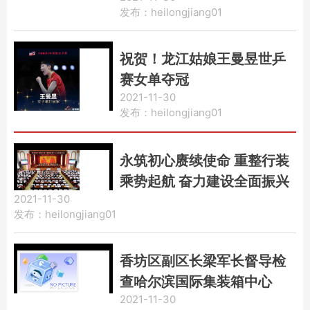
发布：heilongjiang01
整治发现问题整改情况“回头
看”工作
祝贺！龙江姑娘王曼昱世乒
赛女单夺冠
2021-11-30
发布：heilongjiang01
永筑初心赓续使命 重整行装
乘势起航 奋力建设全面振兴
2021-11-30
全方位振兴的现代化新南岗
发布：heilongjiang01
｜中国共产党哈尔滨市南岗
区第十二次代表大会隆重开
香坊区副区长梁军长督导检
幕
查哈尔滨国际集装箱中心
2021-11-30
站、幸福镇疫情防控工作