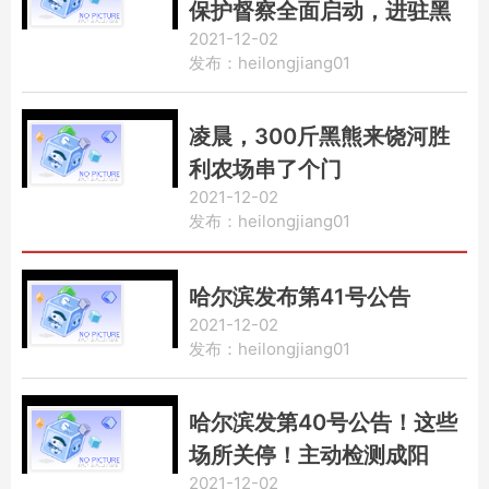
保护督察全面启动，进驻黑
2021-12-02
龙江等4省区
发布：heilongjiang01
凌晨，300斤黑熊来饶河胜
利农场串了个门
2021-12-02
发布：heilongjiang01
哈尔滨发布第41号公告
2021-12-02
发布：heilongjiang01
哈尔滨发第40号公告！这些
场所关停！主动检测成阳
2021-12-02
性，奖励1万！