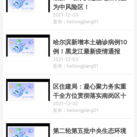
为中风险区！
2021-12-03
发布：heilongjiang01
哈尔滨新增本土确诊病例10
例！黑龙江最新疫情通报
2021-12-03
发布：heilongjiang01
区住建局：凝心聚力务实重
干全方位贯彻落实南岗区十
2021-12-02
二次党代会精神
发布：heilongjiang01
第二轮第五批中央生态环境