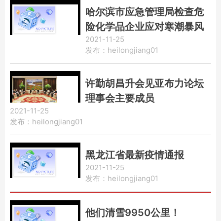
哈尔滨市应急管理局检查危
险化学品企业应对寒潮暴风
2021-11-25
雪天气安全防范工作
发布：heilongjiang01
许勤胡昌升会见亚布力论坛
理事会主要成员
2021-11-25
发布：heilongjiang01
黑龙江省最新疫情通报
2021-11-25
发布：heilongjiang01
他们清雪9950公里！