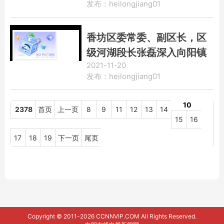
发布：heilongjiang01
香坊区委常委、副区长，区
级河湖段长张磊深入向阳镇
2021-11-20
进行巡河检查
发布：heilongjiang01
10
2378
首页
上一页
8
9
11
12
13
14
15
16
17
18
19
下一页
尾页
Copyright © 2011-2026 CCNNVIP.COM All Rights Reserved.