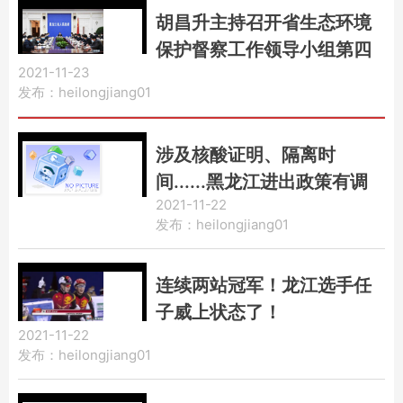
胡昌升主持召开省生态环境
保护督察工作领导小组第四
2021-11-23
次会议
发布：heilongjiang01
涉及核酸证明、隔离时
间......黑龙江进出政策有调
2021-11-22
整！
发布：heilongjiang01
连续两站冠军！龙江选手任
子威上状态了！
2021-11-22
发布：heilongjiang01