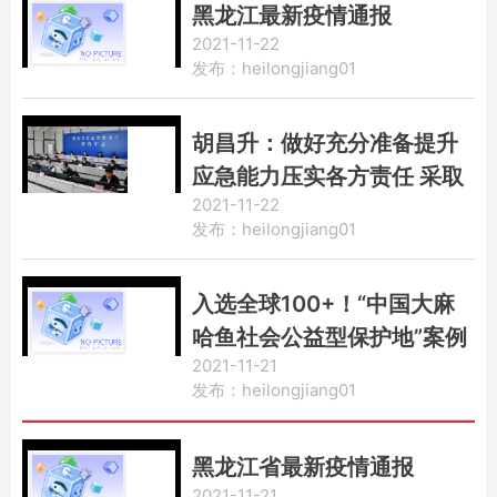
黑龙江最新疫情通报
2021-11-22
发布：heilongjiang01
胡昌升：做好充分准备提升
应急能力压实各方责任 采取
2021-11-22
有效措施全力做好暴雪灾害
发布：heilongjiang01
防范工作
入选全球100+！“中国大麻
哈鱼社会公益型保护地”案例
2021-11-21
斩获殊荣
发布：heilongjiang01
黑龙江省最新疫情通报
2021-11-21