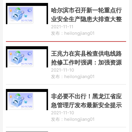
哈尔滨市召开新一轮重点行
业安全生产隐患大排查大整
2021-11-11
治工作推进会议
发布：heilongjiang01
王兆力在宾县检查供电线路
抢修工作时强调：加强资源
2021-11-10
力量调配尽快全面恢复供电
发布：heilongjiang01
确保群众生活用电和农业生
产安全
非必要不出行！黑龙江省应
急管理厅发布最新安全提示
2021-11-10
发布：heilongjiang01