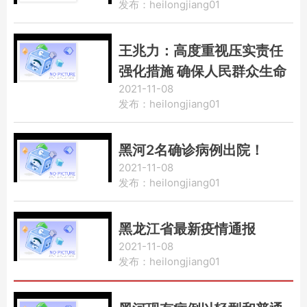
发布：heilongjiang01
王兆力：高度重视压实责任
强化措施 确保人民群众生命
2021-11-08
财产安全 | 孙喆作具体部署
发布：heilongjiang01
黑河2名确诊病例出院！
2021-11-08
发布：heilongjiang01
黑龙江省最新疫情通报
2021-11-08
发布：heilongjiang01