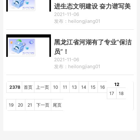
进生态文明建设 奋力谱写美
2021-11-06
丽中国建设的龙江新篇章
发布：heilongjiang01
黑龙江省河湖有了专业“保洁
员”！
2021-11-06
发布：heilongjiang01
12
2378
首页
上一页
10
11
13
14
15
16
17
18
19
20
21
下一页
尾页