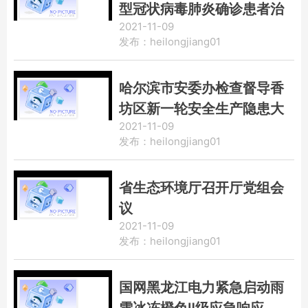
型冠状病毒肺炎确诊患者治
2021-11-09
愈出院
发布：heilongjiang01
哈尔滨市安委办检查督导香
坊区新一轮安全生产隐患大
2021-11-09
排查大整治和应对极端强降
发布：heilongjiang01
雪工作
省生态环境厅召开厅党组会
议
2021-11-09
发布：heilongjiang01
国网黑龙江电力紧急启动雨
雪冰冻橙色Ⅱ级应急响应