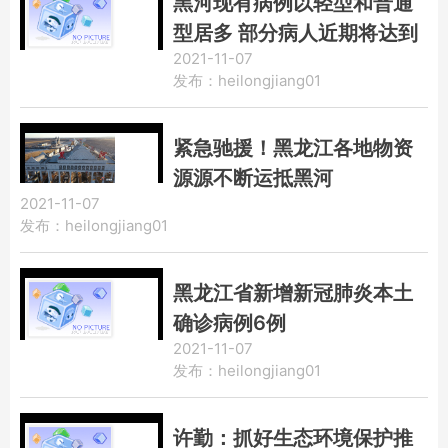
黑河现有病例以轻型和普通
型居多 部分病人近期将达到
2021-11-07
出院转康复标准
发布：heilongjiang01
紧急驰援！黑龙江各地物资
源源不断运抵黑河
2021-11-07
发布：heilongjiang01
黑龙江省新增新冠肺炎本土
确诊病例6例
2021-11-07
发布：heilongjiang01
许勤：抓好生态环境保护推