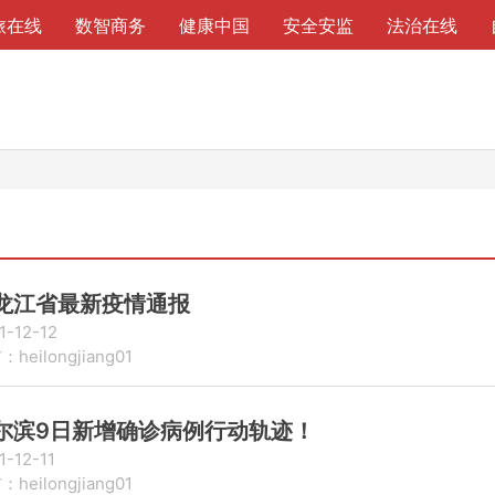
旅在线
数智商务
健康中国
安全安监
法治在线
龙江省最新疫情通报
1-12-12
heilongjiang01
尔滨9日新增确诊病例行动轨迹！
1-12-11
heilongjiang01