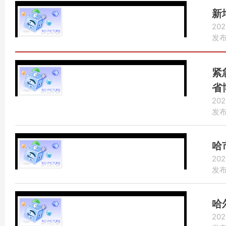
新
202
发布：
紧
省
202
报
发布：
哈
202
发布：
哈
202