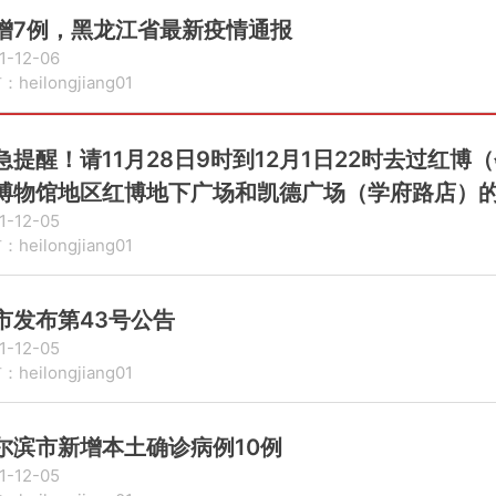
增7例，黑龙江省最新疫情通报
1-12-06
heilongjiang01
急提醒！请11月28日9时到12月1日22时去过红博
博物馆地区红博地下广场和凯德广场（学府路店）
1-12-05
备
heilongjiang01
市发布第43号公告
1-12-05
heilongjiang01
尔滨市新增本土确诊病例10例
1-12-05