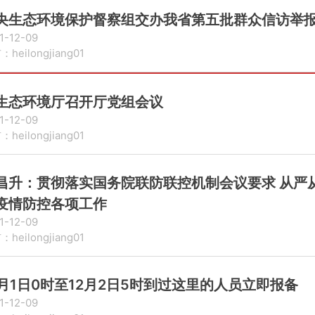
央生态环境保护督察组交办我省第五批群众信访举报
1-12-09
heilongjiang01
生态环境厅召开厅党组会议
1-12-09
heilongjiang01
昌升：贯彻落实国务院联防联控机制会议要求 从严
疫情防控各项工作
1-12-09
heilongjiang01
2月1日0时至12月2日5时到过这里的人员立即报备
1-12-09