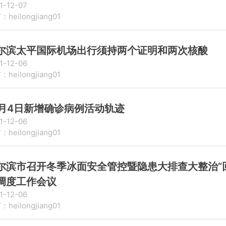
1-12-07
heilongjiang01
尔滨太平国际机场出行须持两个证明和两次核酸
1-12-06
heilongjiang01
2月4日新增确诊病例活动轨迹
1-12-06
heilongjiang01
尔滨市召开冬季冰面安全管控暨隐患大排查大整治“
调度工作会议
1-12-06
heilongjiang01