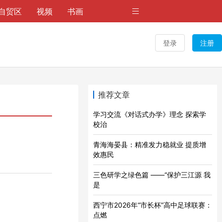
自贸区
视频
书画
登录
注册
推荐文章
学习交流《对话式办学》理念 探索学
校治
青海海晏县：精准发力稳就业 提质增
效惠民
三色研学之绿色篇 ——“保护三江源 我
是
西宁市2026年“市长杯”高中足球联赛：
点燃