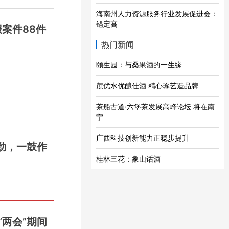
海南州人力资源服务行业发展促进会：
锚定高
案件88件
热门新闻
颐生园：与桑果酒的一生缘
蔗优水优酿佳酒 精心琢艺造品牌
茶船古道·六堡茶发展高峰论坛 将在南
宁
广西科技创新能力正稳步提升
劲，一鼓作
桂林三花：象山话酒
“两会”期间