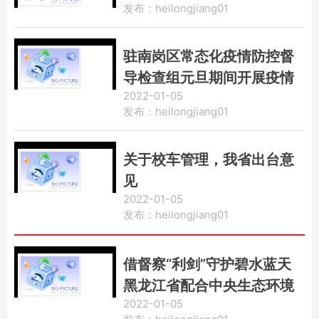
发布：heilongjiang01
驻南岗区常态化疫情防控督
导检查组元旦期间开展疫情
2022-01-05
防控督导检查
发布：heilongjiang01
关于校车管理，我省出台意
见
2022-01-05
发布：heilongjiang01
借督察“利剑”守护碧水蓝天
黑龙江省配合中央生态环境
2022-01-05
保护督察工作综述