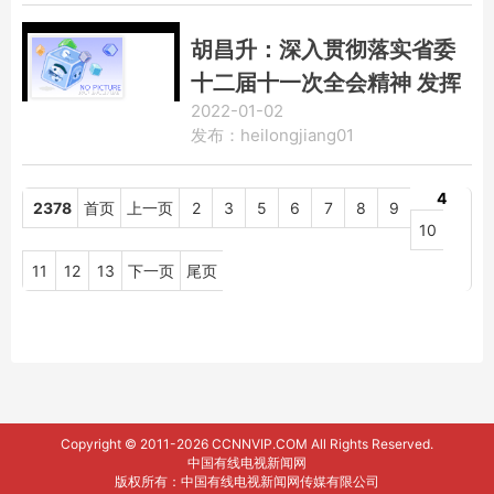
胡昌升：深入贯彻落实省委
十二届十一次全会精神 发挥
2022-01-02
财政税收职能作用推动龙江
发布：heilongjiang01
振兴发展
4
2378
首页
上一页
2
3
5
6
7
8
9
10
11
12
13
下一页
尾页
Copyright © 2011-2026 CCNNVIP.COM All Rights Reserved.
中国有线电视新闻网
版权所有：中国有线电视新闻网传媒有限公司