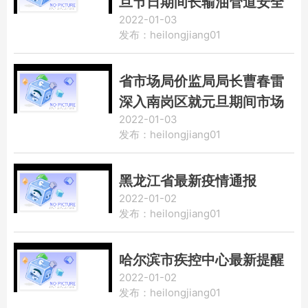
旦节日期间长输油管道安全
2022-01-03
检查
发布：heilongjiang01
省市场局价监局局长曹春雷
深入南岗区就元旦期间市场
2022-01-03
价格情况进行督导检查
发布：heilongjiang01
黑龙江省最新疫情通报
2022-01-02
发布：heilongjiang01
哈尔滨市疾控中心最新提醒
2022-01-02
发布：heilongjiang01