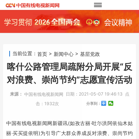
当前位置：
>
>
首页
新闻中心
基层党政
喀什公路管理局疏附分局开展“反
对浪费、崇尚节约”志愿宣传活动
来源：
日期：
2021-05-07 19:46:13
点
中国有线电视新闻网
击：
1932次
分享到：
中国有线电视新闻网新疆讯(如孜古丽·吐尓洪阿依仙木姑
丽·买买提依明)为引导广大群众养成反对浪费、崇尚节约