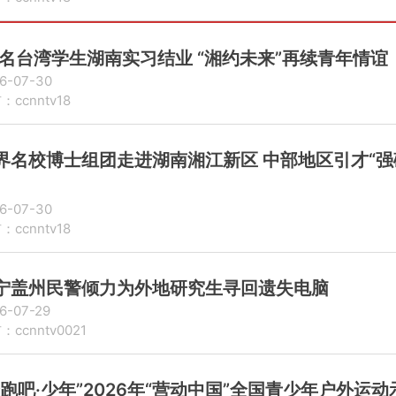
0名台湾学生湖南实习结业 “湘约未来”再续青年情谊
6-07-30
：ccnntv18
界名校博士组团走进湖南湘江新区 中部地区引才“强
6-07-30
：ccnntv18
宁盖州民警倾力为外地研究生寻回遗失电脑
6-07-29
：ccnntv0021
奔跑吧·少年”2026年“营动中国”全国青少年户外运