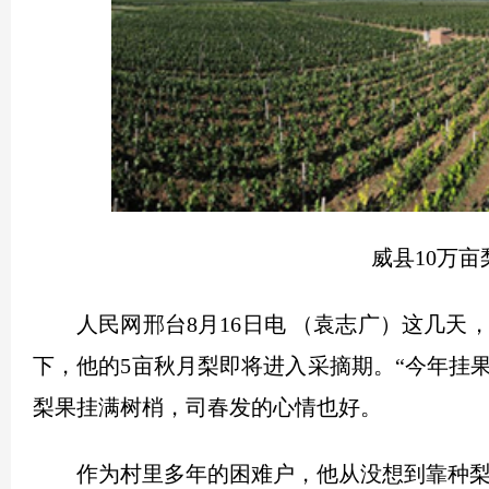
威县10万
人民网邢台8月16日电 （袁志广）这几
下，他的5亩秋月梨即将进入采摘期。“今年挂
梨果挂满树梢，司春发的心情也好。
作为村里多年的困难户，他从没想到靠种