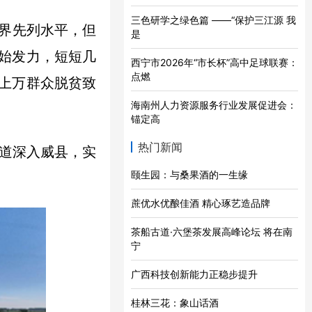
三色研学之绿色篇 ——“保护三江源 我
界先列水平，但
是
开始发力，短短几
西宁市2026年“市长杯”高中足球联赛：
点燃
了上万群众脱贫致
海南州人力资源服务行业发展促进会：
锚定高
热门新闻
频道深入威县，实
颐生园：与桑果酒的一生缘
蔗优水优酿佳酒 精心琢艺造品牌
茶船古道·六堡茶发展高峰论坛 将在南
宁
广西科技创新能力正稳步提升
桂林三花：象山话酒