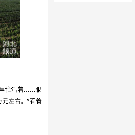
地里忙活着……眼
万元左右。”看着