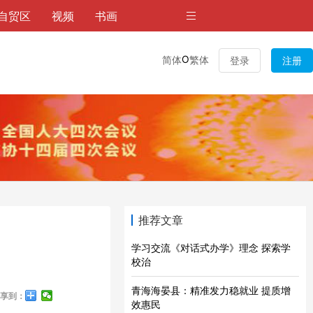
自贸区
视频
书画
O
简体
繁体
登录
注册
推荐文章
学习交流《对话式办学》理念 探索学
校治
青海海晏县：精准发力稳就业 提质增
享到：
效惠民