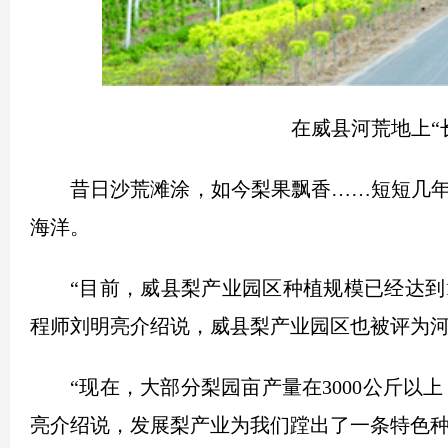
在威县河荒地上“
昔日沙荒滩涂，如今梨果飘香……短短几
海洋。
“目前，威县梨产业园区种植规模已经达到
程师刘明亮介绍说，威县梨产业园区也被评为
“现在，大部分梨园亩产量在3000公斤以
亮介绍说，发展梨产业为我们蹚出了一条特色