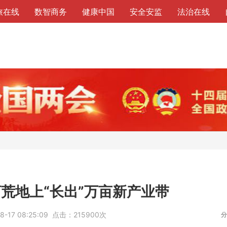
旅在线
数智商务
健康中国
安全安监
法治在线
荒地上“长出”万亩新产业带
8-17 08:25:09
点击：
215900次
分