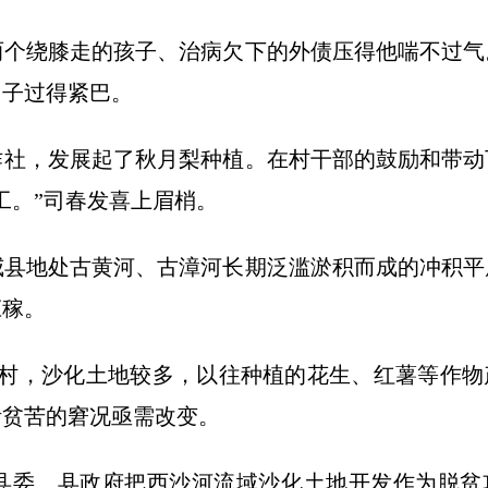
两个绕膝走的孩子、治病欠下的外债压得他喘不过气
日子过得紧巴。
合作社，发展起了秋月梨种植。在村干部的鼓励和带
工。”司春发喜上眉梢。
威县地处古黄河、古漳河长期泛滥淤积而成的冲积平
庄稼。
04个村，沙化土地较多，以往种植的花生、红薯等作
活贫苦的窘况亟需改变。
县县委、县政府把西沙河流域沙化土地开发作为脱