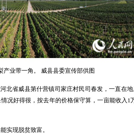
亩梨产业带一角。 威县县委宣传部供图
天，河北省威县第什营镇司家庄村民司春发，一直在
果情况好得很，按去年的价格保守算，一亩能收入1
梨能实现脱贫致富。